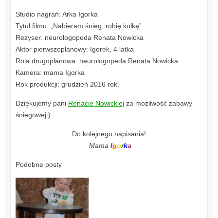
Studio nagrań: Arka Igorka
Tytuł filmu: „Nabieram śnieg, robię kulkę”
Reżyser: neurologopeda Renata Nowicka
Aktor pierwszoplanowy: Igorek, 4 latka
Rola drugoplanowa: neurologopeda Renata Nowicka
Kamera: mama Igorka
Rok produkcji: grudzień 2016 rok.
Dziękujemy pani
Renacie Nowickiej
za możliwość zabawy
śniegowej:)
Do kolejnego napisania!
Mama
I
g
o
r
k
a
Podobne posty