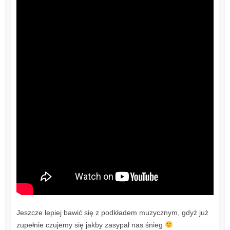
Jeszcze lepiej bawić się z podkładem muzycznym, gdyż już
zupełnie czujemy się jakby zasypał nas śnieg