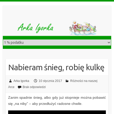
S
k
i
p
t
o
c
o
n
t
Nabieram śnieg, robię kulkę
e
n
t
Arka Igorka
10 stycznia 2017
Różności na naszej
Arce
Brak odpowiedzi
Zanim spadnie śnieg, albo gdy już stopnieje można pobawić
się „na niby” – aby przedłużyć radosne chwile.