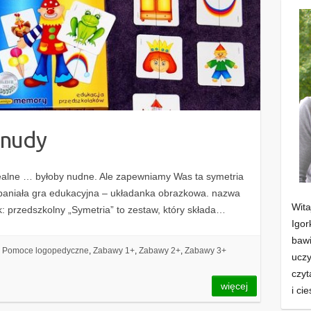
 nudy
ealne … byłoby nudne. Ale zapewniamy Was ta symetria
iała gra edukacyjna – układanka obrazkowa. nazwa
Wit
: przedszkolny „Symetria” to zestaw, który składa…
Igor
baw
Pomoce logopedyczne
,
Zabawy 1+
,
Zabawy 2+
,
Zabawy 3+
uczy
czyt
więcej
i ci