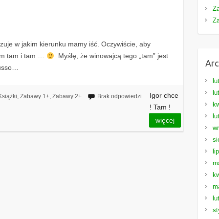
Z
Z
zuje w jakim kierunku mamy iść. Oczywiście, aby
tem tam i tam …
Myślę, że winowajcą tego „tam” jest
Arc
Susso…
lu
lu
Igor chce
Książki
,
Zabawy 1+
,
Zabawy 2+
Brak odpowiedzi
kw
! Tam !
lu
więcej
wr
si
li
m
kw
m
lu
st