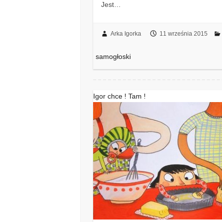
Jest…
Arka Igorka
11 września 2015
samogłoski
Igor chce ! Tam !