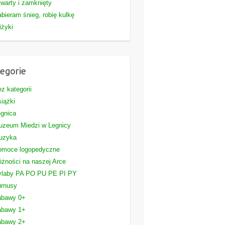
warty i zamknięty
bieram śnieg, robię kulkę
iżyki
egorie
z kategorii
iążki
gnica
uzeum Miedzi w Legnicy
uzyka
omoce logopedyczne
żności na naszej Arce
ylaby PA PO PU PE PI PY
urnusy
abawy 0+
abawy 1+
abawy 2+