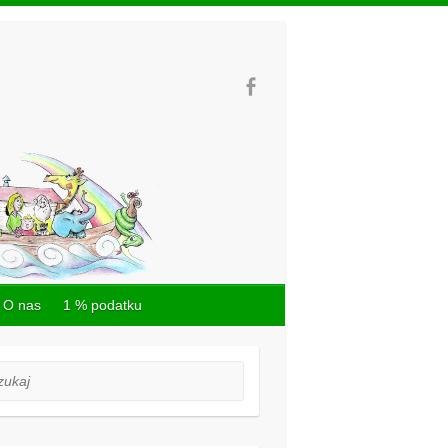
O nas
1 % podatku
aj