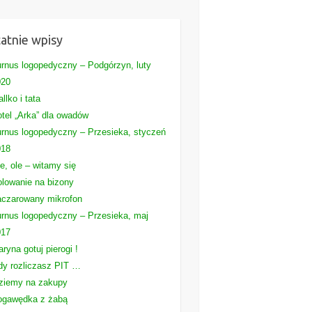
atnie wpisy
rnus logopedyczny – Podgórzyn, luty
020
llko i tata
tel „Arka” dla owadów
rnus logopedyczny – Przesieka, styczeń
018
e, ole – witamy się
lowanie na bizony
czarowany mikrofon
rnus logopedyczny – Przesieka, maj
017
ryna gotuj pierogi !
y rozliczasz PIT …
ziemy na zakupy
ogawędka z żabą