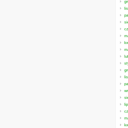
gr
li
pa
si
cz
m
kw
m
lu
st
gr
li
pa
wr
si
li
cz
m
kw