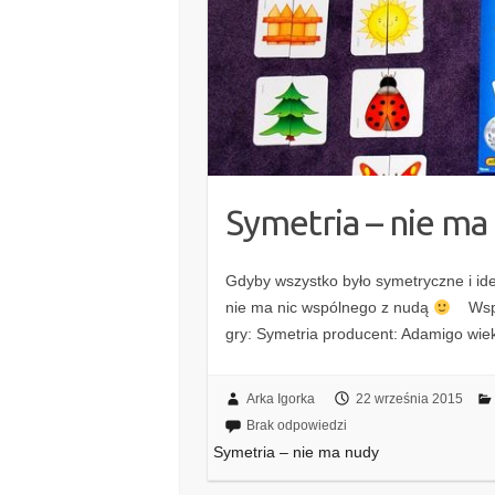
Symetria – nie ma
Gdyby wszystko było symetryczne i id
nie ma nic wspólnego z nudą
Wspan
gry: Symetria producent: Adamigo wiek
Arka Igorka
22 września 2015
Brak odpowiedzi
Symetria – nie ma nudy