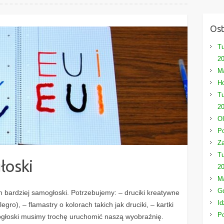
Ost
Tu
2
Ma
Ho
Tu
2
Ol
Po
Za
Tu
łoski
2
Ma
Gd
m bardziej samogłoski. Potrzebujemy: – druciki kreatywne
Id
gro), – flamastry o kolorach takich jak druciki, – kartki
P
głoski musimy trochę uruchomić naszą wyobraźnię.