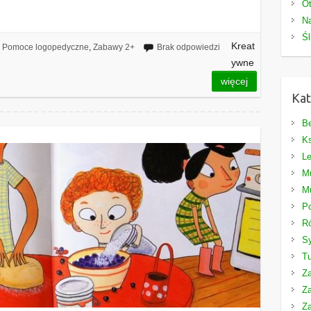
Ot
Na
Śl
Kreat
Pomoce logopedyczne
,
Zabawy 2+
Brak odpowiedzi
ywne
więcej
Kat
Be
Ks
Le
M
M
P
Ró
S
T
Z
Z
Z