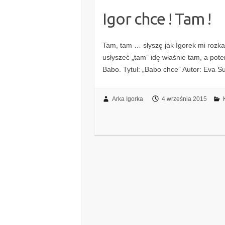
Igor chce ! Tam !
Tam, tam … słyszę jak Igorek mi rozka
usłyszeć „tam” idę właśnie tam, a po
Babo. Tytuł: „Babo chce” Autor: Eva 
Arka Igorka
4 września 2015