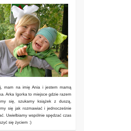
aj, mam na imię Ania i jestem mamą
ka. Arka Igorka to miejsce gdzie razem
imy się, szukamy książek z duszą,
my się jak rozmawiać i jednocześnie
ać. Uwielbiamy wspólnie spędzać czas
eszyć się życiem :)