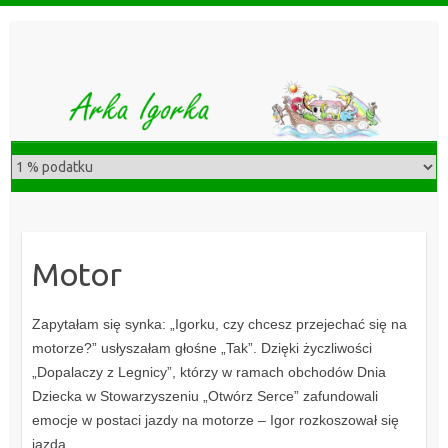
S
k
i
p
t
o
c
o
n
t
e
Motor
n
t
Zapytałam się synka: „Igorku, czy chcesz przejechać się na
motorze?” usłyszałam głośne „Tak”. Dzięki życzliwości
„Dopalaczy z Legnicy”, którzy w ramach obchodów Dnia
Dziecka w Stowarzyszeniu „Otwórz Serce” zafundowali
emocje w postaci jazdy na motorze – Igor rozkoszował się
jazdą…