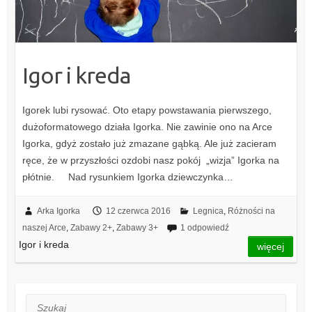
Igor i kreda
Igorek lubi rysować. Oto etapy powstawania pierwszego,
dużoformatowego działa Igorka. Nie zawinie ono na Arce
Igorka, gdyż zostało już zmazane gąbką. Ale już zacieram
ręce, że w przyszłości ozdobi nasz pokój „wizja” Igorka na
płótnie. Nad rysunkiem Igorka dziewczynka…
Arka Igorka
12 czerwca 2016
Legnica
,
Różności na
naszej Arce
,
Zabawy 2+
,
Zabawy 3+
1 odpowiedź
Igor i kreda
więcej
Szukaj