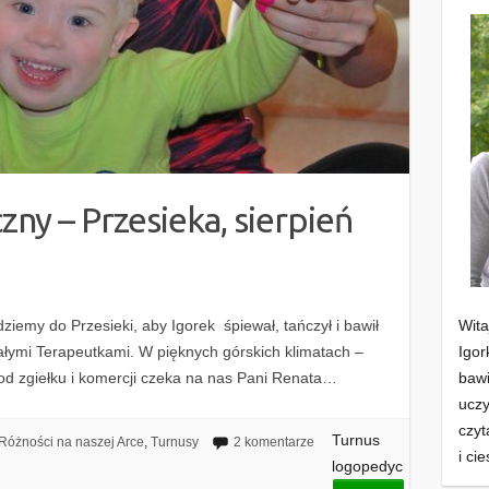
ny – Przesieka, sierpień
Wit
ziemy do Przesieki, aby Igorek śpiewał, tańczył i bawił
Igor
iałymi Terapeutkami. W pięknych górskich klimatach –
baw
od zgiełku i komercji czeka na nas Pani Renata…
uczy
czyt
Turnus
Różności na naszej Arce
,
Turnusy
2 komentarze
i ci
logopedyc