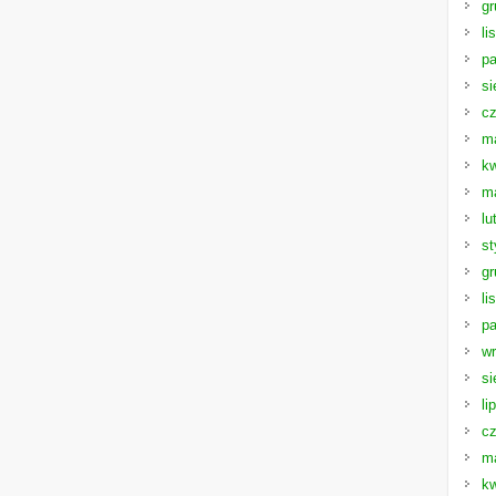
gr
li
pa
si
cz
m
kw
m
lu
st
gr
li
pa
wr
si
li
cz
m
kw