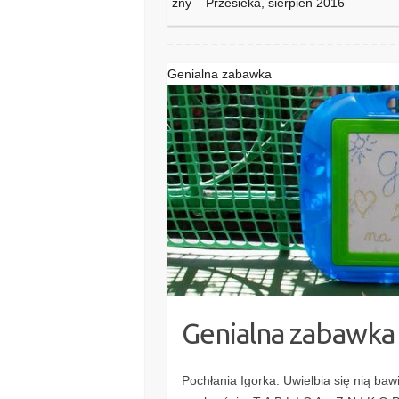
zny – Przesieka, sierpień 2016
Genialna zabawka
Genialna zabawka
Pochłania Igorka. Uwielbia się nią baw