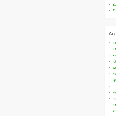
Z
Z
Arc
lu
lu
kw
lu
wr
si
li
m
kw
m
lu
st