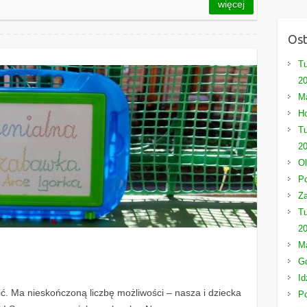
więcej
Ost
Tu
2
Ma
Ho
Tu
2
Ol
Po
Za
Tu
2
Ma
Gd
Id
ić. Ma nieskończoną liczbę możliwości – nasza i dziecka
P