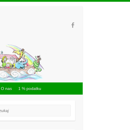
O nas
1 % podatku
aj