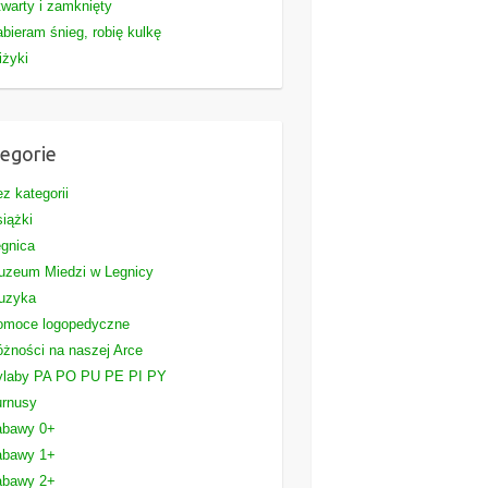
warty i zamknięty
bieram śnieg, robię kulkę
iżyki
egorie
z kategorii
iążki
gnica
uzeum Miedzi w Legnicy
uzyka
omoce logopedyczne
żności na naszej Arce
ylaby PA PO PU PE PI PY
urnusy
abawy 0+
abawy 1+
abawy 2+