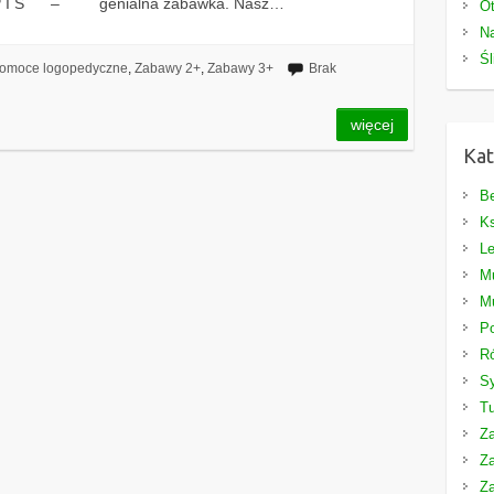
K O P I S – genialna zabawka. Nasz…
Ot
Na
Śl
omoce logopedyczne
,
Zabawy 2+
,
Zabawy 3+
Brak
więcej
Kat
Be
Ks
Le
M
M
P
Ró
S
T
Z
Z
Z