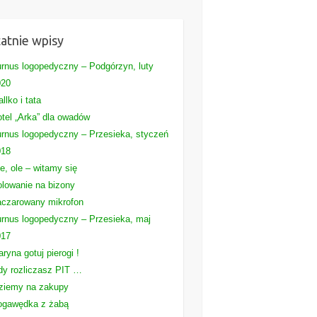
atnie wpisy
rnus logopedyczny – Podgórzyn, luty
020
llko i tata
tel „Arka” dla owadów
rnus logopedyczny – Przesieka, styczeń
018
e, ole – witamy się
lowanie na bizony
czarowany mikrofon
rnus logopedyczny – Przesieka, maj
017
ryna gotuj pierogi !
y rozliczasz PIT …
ziemy na zakupy
ogawędka z żabą