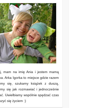
aj, mam na imię Ania i jestem mamą
ka. Arka Igorka to miejsce gdzie razem
imy się, szukamy książek z duszą,
my się jak rozmawiać i jednocześnie
ać. Uwielbiamy wspólnie spędzać czas
eszyć się życiem :)