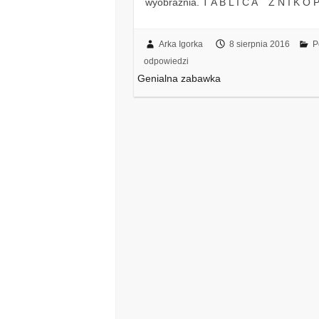
wyobraźnia. T A B L I C A Z N I 
Arka Igorka
8 sierpnia 2016
P
odpowiedzi
Genialna zabawka