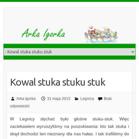
S
k
i
p
t
o
c
o
n
t
Kowal stuka stuku stuk
e
n
t
Arka Igorka
31 maja 2015
Legnica
Brak
odpowiedzi
W Legnicy słychać było głośne stuku-stuk. Więc
zaciekawieni wyruszyliśmy na poszukiwania: kto tak stuka i
skąd dochodzi ten nieznany dla nas hałas. I tak trafiliśmy do