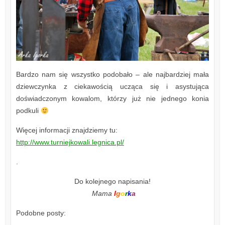
Bardzo nam się wszystko podobało – ale najbardziej mała
dziewczynka z ciekawością ucząca się i asystująca
doświadczonym kowalom, którzy już nie jednego konia
podkuli
Więcej informacji znajdziemy tu:
http://www.turniejkowali.legnica.pl/
.
Do kolejnego napisania!
Mama
I
g
o
r
k
a
Podobne posty: