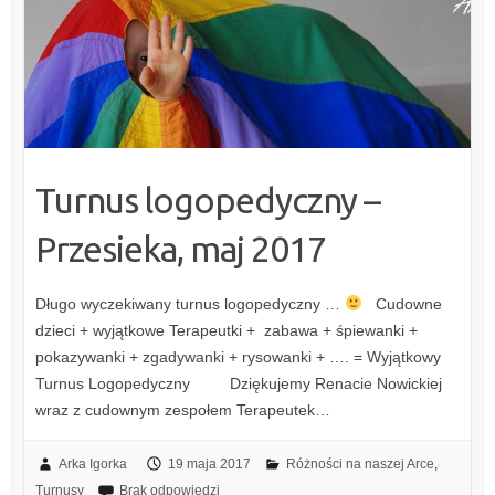
Turnus logopedyczny –
Przesieka, maj 2017
Długo wyczekiwany turnus logopedyczny …
Cudowne
dzieci + wyjątkowe Terapeutki + zabawa + śpiewanki +
pokazywanki + zgadywanki + rysowanki + …. = Wyjątkowy
Turnus Logopedyczny Dziękujemy Renacie Nowickiej
wraz z cudownym zespołem Terapeutek…
Arka Igorka
19 maja 2017
Różności na naszej Arce
,
Turnusy
Brak odpowiedzi