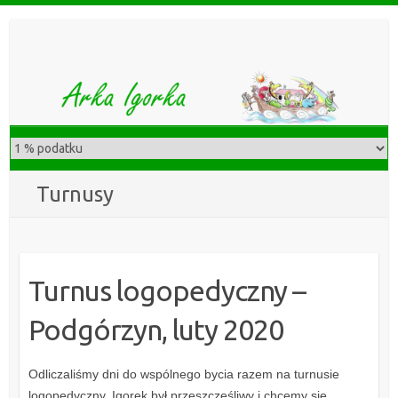
S
k
i
p
t
o
c
o
n
Turnusy
t
e
n
t
Turnus logopedyczny –
Podgórzyn, luty 2020
Odliczaliśmy dni do wspólnego bycia razem na turnusie
logopedyczny. Igorek był przeszczęśliwy i chcemy się