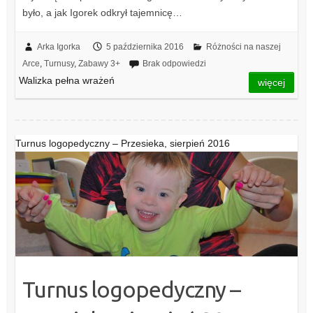
było, a jak Igorek odkrył tajemnicę…
Arka Igorka
5 października 2016
Różności na naszej
Arce
,
Turnusy
,
Zabawy 3+
Brak odpowiedzi
Walizka pełna wrażeń
więcej
Turnus logopedyczny – Przesieka, sierpień 2016
Turnus logopedyczny –