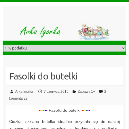
S
k
i
p
t
o
c
o
n
t
Fasolki do butelki
e
n
t
Arka Igorka
7 czerwca 2015
Zabawy 1+
2
komentarze
•
•
•
•
•
•
Fasolki do butelki
•
•
•
•
•
•
Ciężka, szklana butelka idealnie przydała się do naszej
zabawy. Zasiadamy wspólnie z Igorkiem na podłodze.