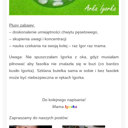
Plusy zabawy:
– doskonalenie umiejętności chwytu pęsetowego,
– skupienia uwagi i koncentracji
– nauka czekania na swoją kolej – raz Igor raz mama.
Uwaga: Nie spuszczałam Igorka z oka, gdyż musiałam
pilnować aby fasolka nie znalazła się w buzi (co bardzo
kusiło Igorka). Szklana butelka sama w sobie i bez fasolek
może być niebezpieczna w rękach Igorka.
Do kolejnego napisania!
Mama
I
g
o
r
k
a
Zapraszamy do naszych postów: